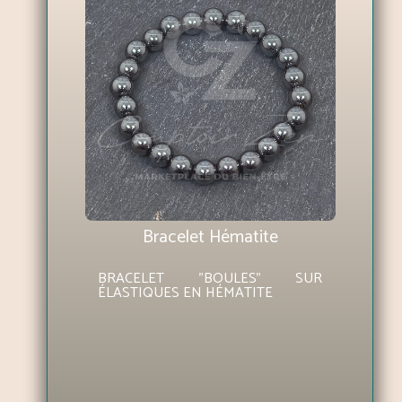
Bracelet Hématite
BRACELET "BOULES" SUR
ÉLASTIQUES EN HÉMATITE