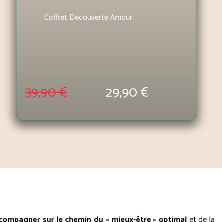
Coffret Découverte Amour
39,90 €
29,90 €
compagner sur le chemin du « mieux-être » optimal
et de la