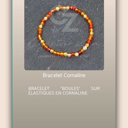
Bracelet Cornaline
BRACELET "BOULES" SUR
ÉLASTIQUES EN CORNALINE