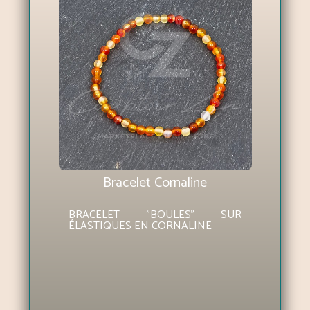
Bracelet Cornaline
BRACELET "BOULES" SUR
ÉLASTIQUES EN CORNALINE