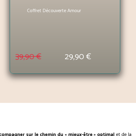
Coffret Découverte Amour
39,90 €
29,90 €
compagner sur le chemin du « mieux-être » optimal
et de la