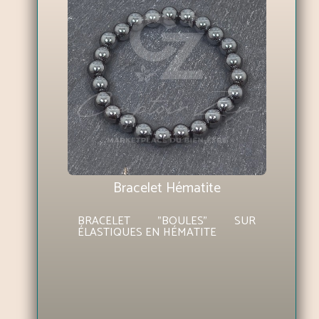
Bracelet Hématite
BRACELET "BOULES" SUR
ÉLASTIQUES EN HÉMATITE