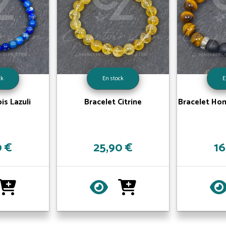
ck
En stock
E
is Lazuli
Bracelet Citrine
Bracelet Ho
0 €
25,90 €
16