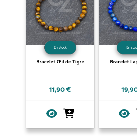
En stock
En sto
Bracelet Œil de Tigre
Bracelet Lap
11,90 €
19,9