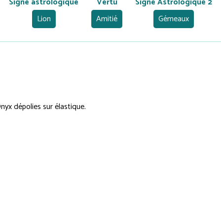
Signe astrologique
Vertu
Signe Astrologique 2
Lion
Amitié
Gémeaux
Onyx dépolies sur élastique.