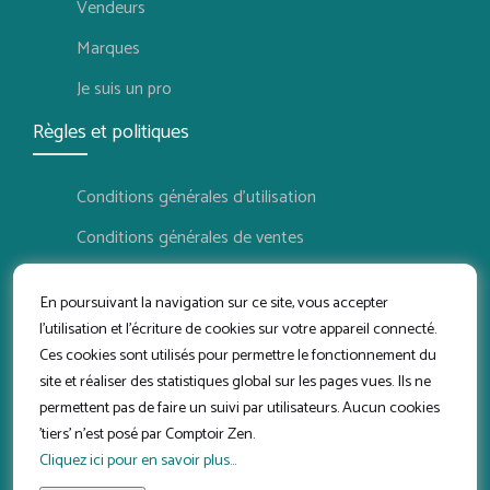
Vendeurs
Marques
Je suis un pro
Règles et politiques
Conditions générales d'utilisation
Conditions générales de ventes
Politique de confidentialité
En poursuivant la navigation sur ce site, vous accepter
Politique de retour
l'utilisation et l'écriture de cookies sur votre appareil connecté.
Ces cookies sont utilisés pour permettre le fonctionnement du
Conditions d'utilisation vendeur
site et réaliser des statistiques global sur les pages vues. Ils ne
Suivez-nous
permettent pas de faire un suivi par utilisateurs. Aucun cookies
'tiers' n'est posé par Comptoir Zen.
Cliquez ici pour en savoir plus...