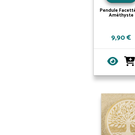
Pendule Facett
Améthyste
9,90 €