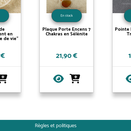
k
En stock
de
Plaque Porte Encens 7
Pointe 
ent en
Chakras en Sélénite
T
e de vie"
 €
21,90 €
Règles et politiques