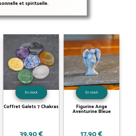
nnelle et spirituelle.
En stock
En stock
Coffret Galets 7 Chakras
Figurine Ange
Aventurine Bleue
39,90 €
17,90 €