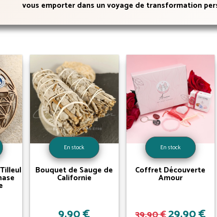
vous emporter dans un voyage de transformation perso
En stock
En stock
Tilleul
Bouquet de Sauge de
Coffret Découverte
phase
Californie
Amour
e
9,90 €
29,90 €
39,90 €