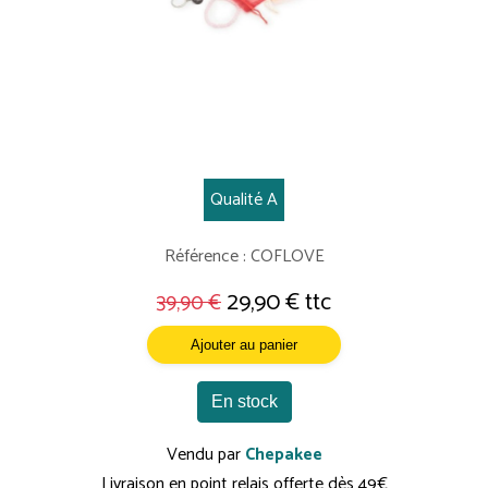
Qualité A
Référence : COFLOVE
29,90 € ttc
39,90 €
Ajouter au panier
En stock
Vendu par
Chepakee
Livraison en point relais offerte dès 49€